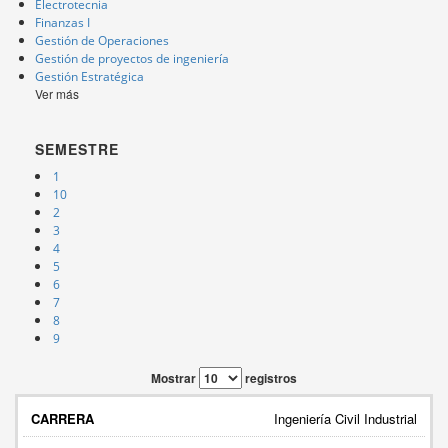
Electrotecnia
Finanzas I
Gestión de Operaciones
Gestión de proyectos de ingeniería
Gestión Estratégica
Ver más
SEMESTRE
1
10
2
3
4
5
6
7
8
9
Mostrar
registros
Ingeniería Civil Industrial